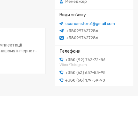
Менеджер
economstore1@gmail.com
+380997627286
+380997627286
омплектації
 нашому інтернет-
+380 (99) 762-72-86
Viber/Telegram
+380 (63) 657-53-95
+380 (68) 179-59-90