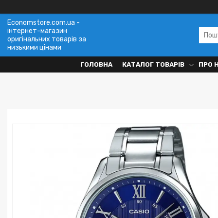
Economstore.com.ua -
інтернет-магазин
оригінальних товарів за
низькими цінами
ГОЛОВНА
КАТАЛОГ ТОВАРІВ
ПРО 