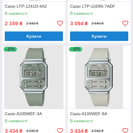
Casio LTP-1241D-4A2
Casio LTP-1169N-7ADF
В наявності
В наявності
2 159
3 094
₴
₴
2 540 ₴
3 640 ₴
Купити
Купити
–15%
–15%
Casio A100WEF-3A
Casio A100WEF-8A
В наявності
В наявності
3 434
3 434
₴
₴
4 040 ₴
4 040 ₴