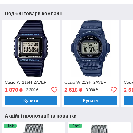
Подібні товари компанії
Casio W-215H-2AVEF
Casio W-219H-2AVEF
Cas
1 870
2 618
2 6
₴
₴
2 200 ₴
3 080 ₴
Купити
Купити
Акційні пропозиції та новинки
–15%
–15%