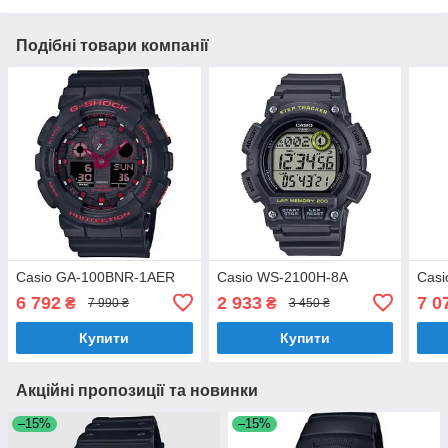
Подібні товари компанії
Casio GA-100BNR-1AER
Casio WS-2100H-8A
Casi
6 792
2 933
7 0
₴
₴
7 990 ₴
3 450 ₴
Купити
Купити
Акційні пропозиції та новинки
–15%
–15%