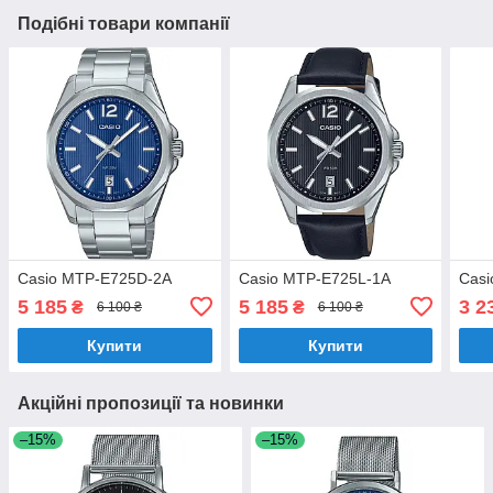
Подібні товари компанії
Casio MTP-E725D-2A
Casio MTP-E725L-1A
Cas
5 185
5 185
3 2
₴
₴
6 100 ₴
6 100 ₴
Купити
Купити
Акційні пропозиції та новинки
–15%
–15%