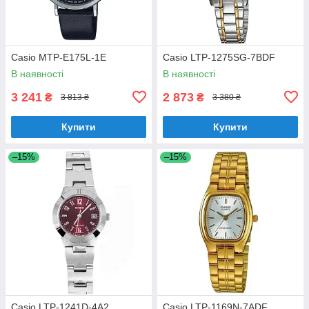
Casio MTP-E175L-1E
Casio LTP-1275SG-7BDF
В наявності
В наявності
3 241
2 873
₴
₴
3 813 ₴
3 380 ₴
Купити
Купити
–15%
–15%
Casio LTP-1241D-4A2
Casio LTP-1169N-7ADF