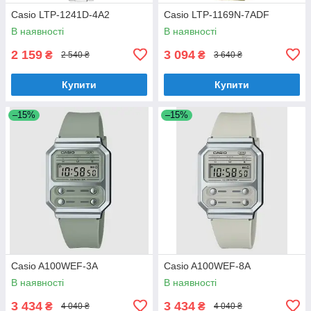
Casio LTP-1241D-4A2
Casio LTP-1169N-7ADF
В наявності
В наявності
2 159
3 094
₴
₴
2 540 ₴
3 640 ₴
Купити
Купити
–15%
–15%
Casio A100WEF-3A
Casio A100WEF-8A
В наявності
В наявності
3 434
3 434
₴
₴
4 040 ₴
4 040 ₴