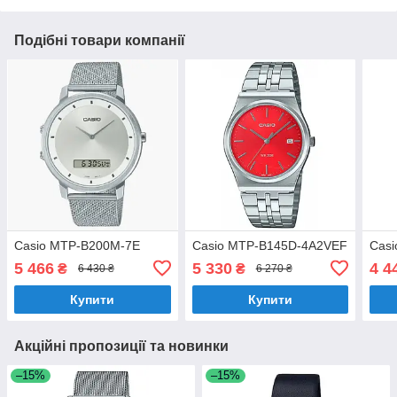
Подібні товари компанії
Casio MTP-B200M-7E
Casio MTP-B145D-4A2VEF
Cas
5 466
5 330
4 4
₴
₴
6 430 ₴
6 270 ₴
Купити
Купити
Акційні пропозиції та новинки
–15%
–15%