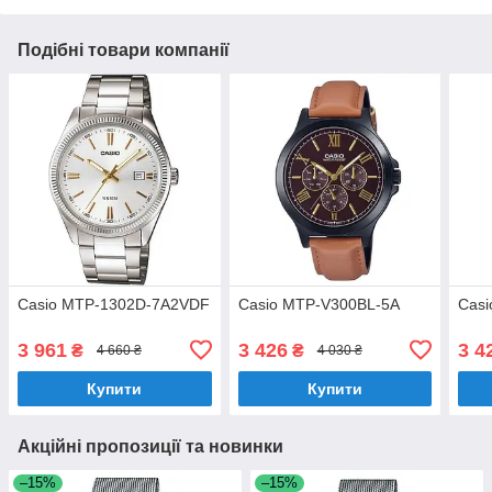
Подібні товари компанії
Casio MTP-1302D-7A2VDF
Casio MTP-V300BL-5A
Cas
3 961
3 426
3 4
₴
₴
4 660 ₴
4 030 ₴
Купити
Купити
Акційні пропозиції та новинки
–15%
–15%