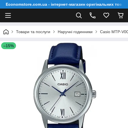
Economstore.com.ua - інтернет-магазин оригінальних товар
Товари та послуги
Наручні годинники
Casio MTP-V0
–15%