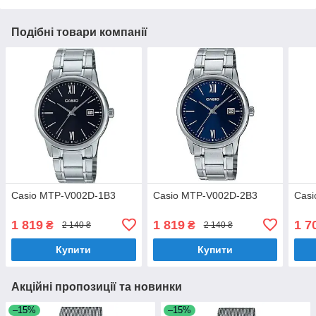
Подібні товари компанії
Casio MTP-V002D-1B3
Casio MTP-V002D-2B3
Casi
1 819
1 819
1 7
₴
₴
2 140 ₴
2 140 ₴
Купити
Купити
Акційні пропозиції та новинки
–15%
–15%