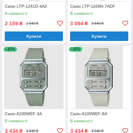
Casio LTP-1241D-4A2
Casio LTP-1169N-7ADF
В наявності
В наявності
2 159
3 094
₴
₴
2 540 ₴
3 640 ₴
Купити
Купити
–15%
–15%
Casio A100WEF-3A
Casio A100WEF-8A
В наявності
В наявності
3 434
3 434
₴
₴
4 040 ₴
4 040 ₴