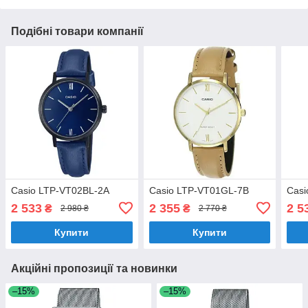
Подібні товари компанії
Casio LTP-VT02BL-2A
Casio LTP-VT01GL-7B
Casi
2 533
2 355
2 5
₴
₴
2 980 ₴
2 770 ₴
Купити
Купити
Акційні пропозиції та новинки
–15%
–15%