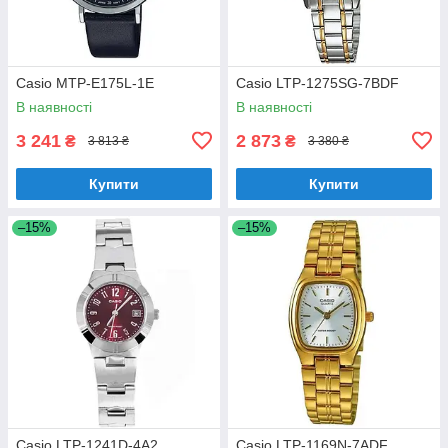
Casio MTP-E175L-1E
Casio LTP-1275SG-7BDF
В наявності
В наявності
3 241
2 873
₴
₴
3 813 ₴
3 380 ₴
Купити
Купити
–15%
–15%
Casio LTP-1241D-4A2
Casio LTP-1169N-7ADF