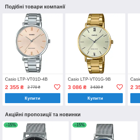
Подібні товари компанії
Casio LTP-VT01D-4B
Casio LTP-VT01G-9B
Casi
2 355
3 086
2 3
₴
₴
2 770 ₴
3 630 ₴
Купити
Купити
Акційні пропозиції та новинки
–15%
–15%