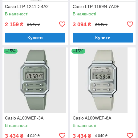
Casio LTP-1241D-4A2
Casio LTP-1169N-7ADF
В наявності
В наявності
2 159
3 094
₴
₴
2 540 ₴
3 640 ₴
Купити
Купити
–15%
–15%
Casio A100WEF-3A
Casio A100WEF-8A
В наявності
В наявності
3 434
3 434
₴
₴
4 040 ₴
4 040 ₴