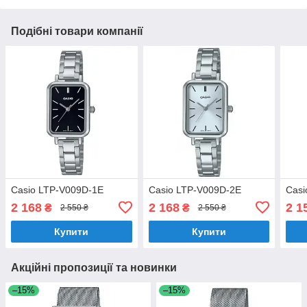
Подібні товари компанії
Casio LTP-V009D-1E
Casio LTP-V009D-2E
Casi
2 168
2 168
2 1
₴
₴
2 550 ₴
2 550 ₴
Купити
Купити
Акційні пропозиції та новинки
–15%
–15%