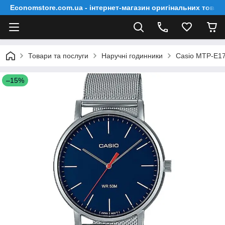
Economstore.com.ua - інтернет-магазин оригінальних товар
Товари та послуги
Наручні годинники
Casio MTP-E1
–15%