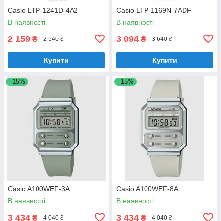
Casio LTP-1241D-4A2
Casio LTP-1169N-7ADF
В наявності
В наявності
2 159
3 094
₴
₴
2 540 ₴
3 640 ₴
Купити
Купити
–15%
–15%
Casio A100WEF-3A
Casio A100WEF-8A
В наявності
В наявності
3 434
3 434
₴
₴
4 040 ₴
4 040 ₴