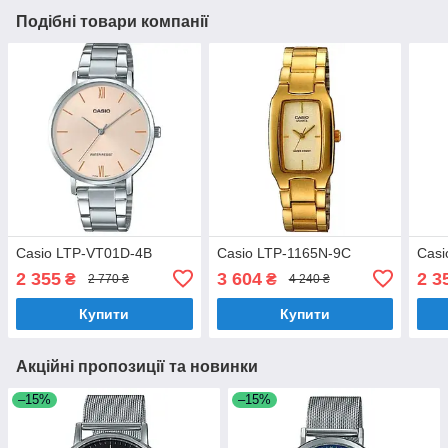
Подібні товари компанії
Casio LTP-VT01D-4B
Casio LTP-1165N-9C
Casi
2 355
3 604
2 3
₴
₴
2 770 ₴
4 240 ₴
Купити
Купити
Акційні пропозиції та новинки
–15%
–15%