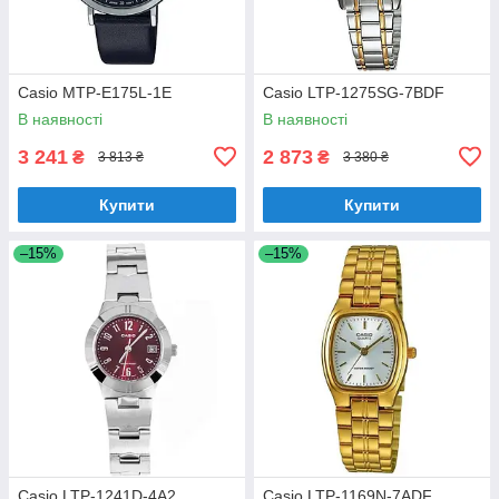
Casio MTP-E175L-1E
Casio LTP-1275SG-7BDF
В наявності
В наявності
3 241
2 873
₴
₴
3 813 ₴
3 380 ₴
Купити
Купити
–15%
–15%
Casio LTP-1241D-4A2
Casio LTP-1169N-7ADF