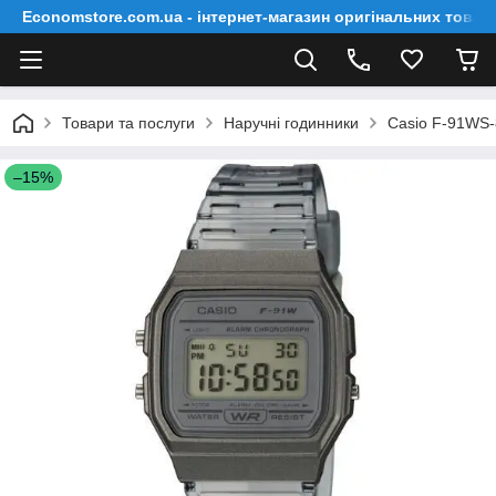
Economstore.com.ua - інтернет-магазин оригінальних товар
Товари та послуги
Наручні годинники
Casio F-91WS
–15%