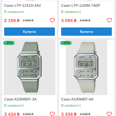
Casio LTP-1241D-4A2
Casio LTP-1169N-7ADF
В наявності
В наявності
2 159
3 094
₴
₴
2 540 ₴
3 640 ₴
Купити
Купити
–15%
–15%
Casio A100WEF-3A
Casio A100WEF-8A
В наявності
В наявності
3 434
3 434
₴
₴
4 040 ₴
4 040 ₴