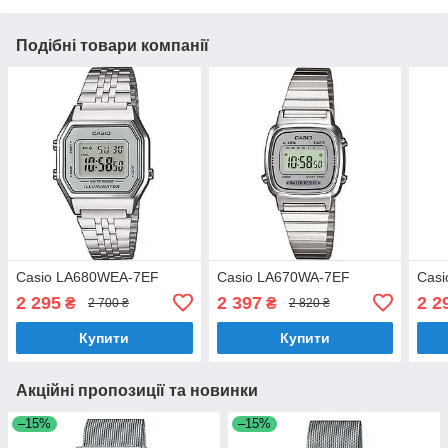
Подібні товари компанії
Casio LA680WEA-7EF
Casio LA670WA-7EF
Cas
2 295
2 397
2 2
₴
₴
2 700 ₴
2 820 ₴
Купити
Купити
Акційні пропозиції та новинки
–15%
–15%