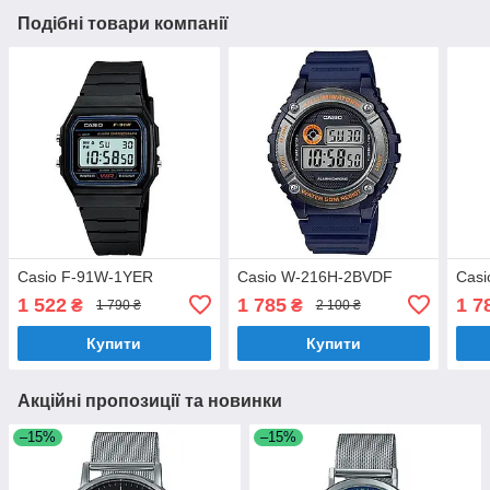
Подібні товари компанії
Casio F-91W-1YER
Casio W-216H-2BVDF
Cas
1 522
1 785
1 7
₴
₴
1 790 ₴
2 100 ₴
Купити
Купити
Акційні пропозиції та новинки
–15%
–15%