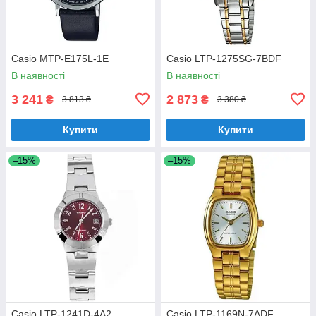
Casio MTP-E175L-1E
Casio LTP-1275SG-7BDF
В наявності
В наявності
3 241
2 873
₴
₴
3 813 ₴
3 380 ₴
Купити
Купити
–15%
–15%
Casio LTP-1241D-4A2
Casio LTP-1169N-7ADF