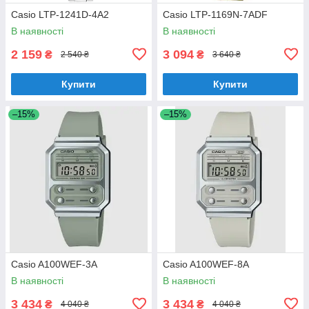
Casio LTP-1241D-4A2
Casio LTP-1169N-7ADF
В наявності
В наявності
2 159
3 094
₴
₴
2 540 ₴
3 640 ₴
Купити
Купити
–15%
–15%
Casio A100WEF-3A
Casio A100WEF-8A
В наявності
В наявності
3 434
3 434
₴
₴
4 040 ₴
4 040 ₴