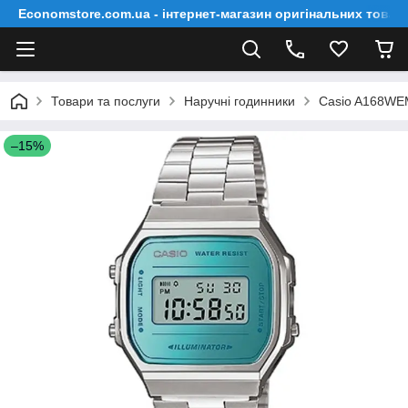
Economstore.com.ua - інтернет-магазин оригінальних товар
Товари та послуги
Наручні годинники
Casio A168WE
–15%