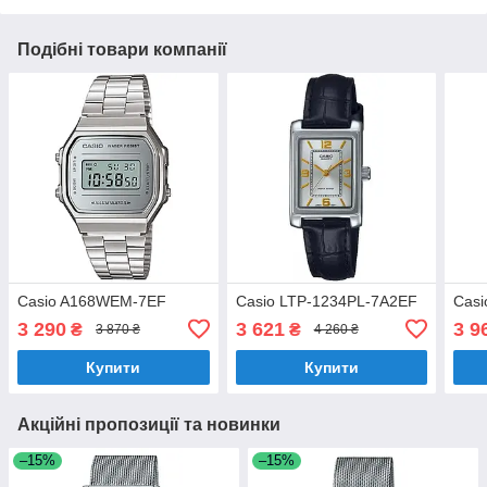
Подібні товари компанії
Casio A168WEM-7EF
Casio LTP-1234PL-7A2EF
Cas
3 290
3 621
3 9
₴
₴
3 870 ₴
4 260 ₴
Купити
Купити
Акційні пропозиції та новинки
–15%
–15%