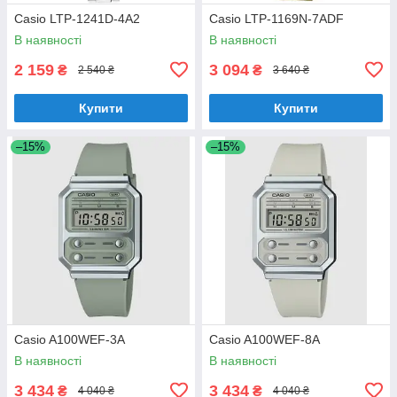
Casio LTP-1241D-4A2
Casio LTP-1169N-7ADF
В наявності
В наявності
2 159
3 094
₴
₴
2 540 ₴
3 640 ₴
Купити
Купити
–15%
–15%
Casio A100WEF-3A
Casio A100WEF-8A
В наявності
В наявності
3 434
3 434
₴
₴
4 040 ₴
4 040 ₴