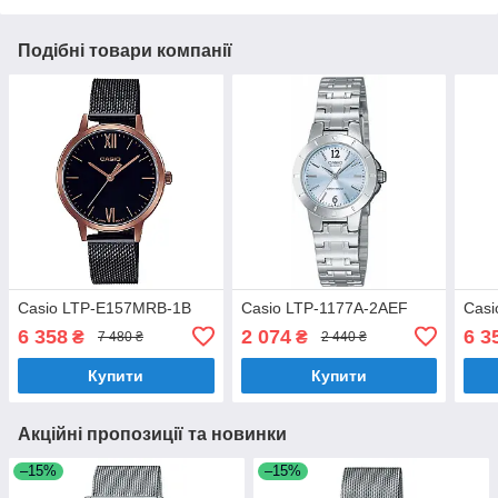
Подібні товари компанії
Casio LTP-E157MRB-1B
Casio LTP-1177A-2AEF
Cas
6 358
2 074
6 3
₴
₴
7 480 ₴
2 440 ₴
Купити
Купити
Акційні пропозиції та новинки
–15%
–15%