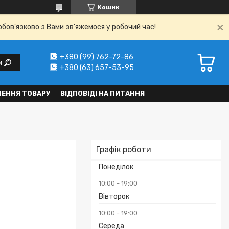
Кошик
обов'язково з Вами зв'яжемося у робочий час!
+380 (99) 762-72-86
и
+380 (63) 657-53-95
НЕННЯ ТОВАРУ
ВІДПОВІДІ НА ПИТАННЯ
Графік роботи
Понеділок
10:00
19:00
Вівторок
10:00
19:00
Середа