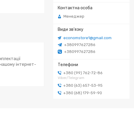
Менеджер
economstore1@gmail.com
+380997627286
+380997627286
мплектації
 нашому інтернет-
+380 (99) 762-72-86
Viber/Telegram
+380 (63) 657-53-95
+380 (68) 179-59-90