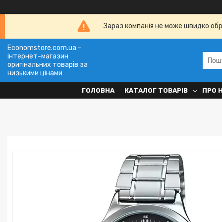
Зараз компанія не може швидко обро
Economstore.com.ua -
інтернет-магазин
оригінальних товарів за
низькими цінами
ГОЛОВНА
КАТАЛОГ ТОВАРІВ
ПРО 