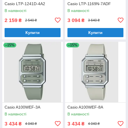
Casio LTP-1241D-4A2
Casio LTP-1169N-7ADF
В наявності
В наявності
2 159
3 094
₴
₴
2 540 ₴
3 640 ₴
Купити
Купити
–15%
–15%
Casio A100WEF-3A
Casio A100WEF-8A
В наявності
В наявності
3 434
3 434
₴
₴
4 040 ₴
4 040 ₴