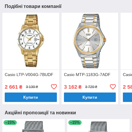
Подібні товари компанії
Casio LTP-V004G-7BUDF
Casio MTP-1183G-7ADF
Cas
2 661
3 162
2 5
₴
₴
3 130 ₴
3 720 ₴
Купити
Купити
Акційні пропозиції та новинки
–15%
–15%