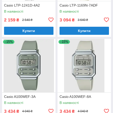
Casio LTP-1241D-4A2
Casio LTP-1169N-7ADF
В наявності
В наявності
2 159
3 094
₴
₴
2 540 ₴
3 640 ₴
Купити
Купити
–15%
–15%
Casio A100WEF-3A
Casio A100WEF-8A
В наявності
В наявності
3 434
3 434
₴
₴
4 040 ₴
4 040 ₴