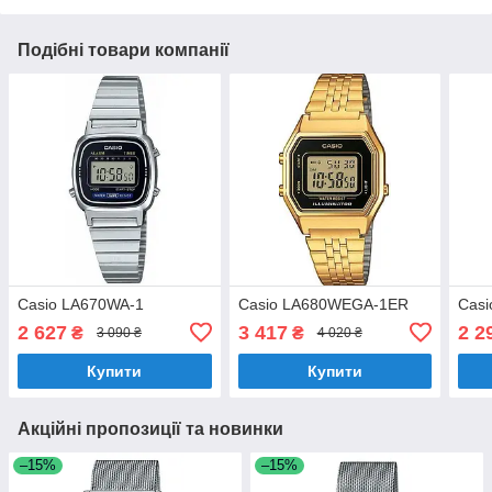
Подібні товари компанії
Casio LA670WA-1
Casio LA680WEGA-1ER
Cas
2 627
3 417
2 2
₴
₴
3 090 ₴
4 020 ₴
Купити
Купити
Акційні пропозиції та новинки
–15%
–15%