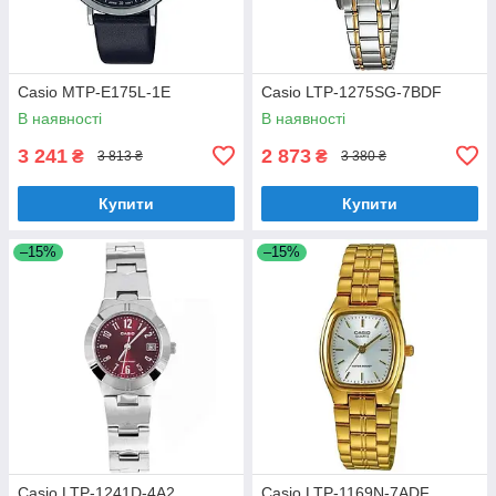
Casio MTP-E175L-1E
Casio LTP-1275SG-7BDF
В наявності
В наявності
3 241
2 873
₴
₴
3 813 ₴
3 380 ₴
Купити
Купити
–15%
–15%
Casio LTP-1241D-4A2
Casio LTP-1169N-7ADF