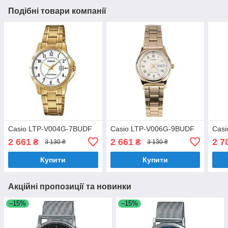
Подібні товари компанії
Casio LTP-V004G-7BUDF
Casio LTP-V006G-9BUDF
Cas
2 661
2 661
2 7
₴
₴
3 130 ₴
3 130 ₴
Купити
Купити
Акційні пропозиції та новинки
–15%
–15%