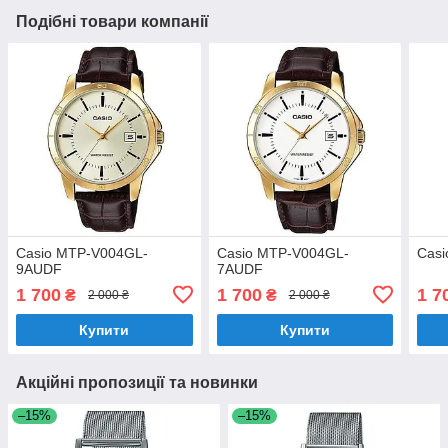
Подібні товари компанії
Casio MTP-V004GL-
Casio MTP-V004GL-
Cas
9AUDF
7AUDF
1 700
1 700
1 7
₴
₴
2 000 ₴
2 000 ₴
Купити
Купити
Акційні пропозиції та новинки
–15%
–15%