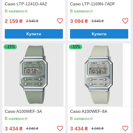
Casio LTP-1241D-4A2
Casio LTP-1169N-7ADF
В наявності
В наявності
2 159
3 094
₴
₴
2 540 ₴
3 640 ₴
Купити
Купити
–15%
–15%
Casio A100WEF-3A
Casio A100WEF-8A
В наявності
В наявності
3 434
3 434
₴
₴
4 040 ₴
4 040 ₴