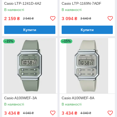
Casio LTP-1241D-4A2
Casio LTP-1169N-7ADF
В наявності
В наявності
2 159
3 094
₴
₴
2 540 ₴
3 640 ₴
Купити
Купити
–15%
–15%
Casio A100WEF-3A
Casio A100WEF-8A
В наявності
В наявності
3 434
3 434
₴
₴
4 040 ₴
4 040 ₴