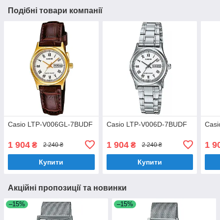
Подібні товари компанії
Casio LTP-V006GL-7BUDF
Casio LTP-V006D-7BUDF
Cas
1 904
1 904
1 9
₴
₴
2 240 ₴
2 240 ₴
Купити
Купити
Акційні пропозиції та новинки
–15%
–15%