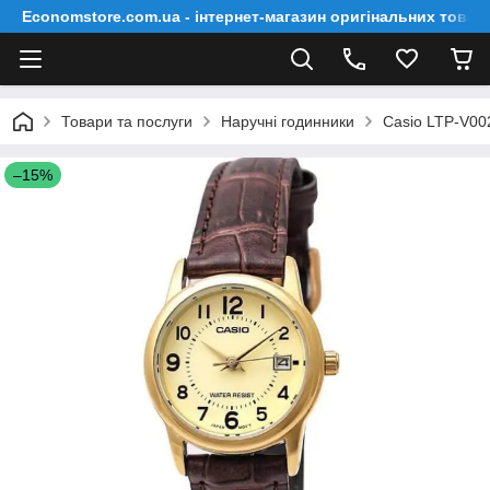
Economstore.com.ua - інтернет-магазин оригінальних товар
Товари та послуги
Наручні годинники
Casio LTP-V0
–15%