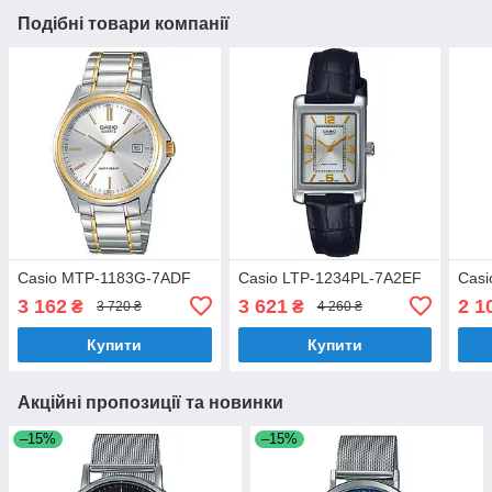
Подібні товари компанії
Casio MTP-1183G-7ADF
Casio LTP-1234PL-7A2EF
Casi
3 162
3 621
2 1
₴
₴
3 720 ₴
4 260 ₴
Купити
Купити
Акційні пропозиції та новинки
–15%
–15%