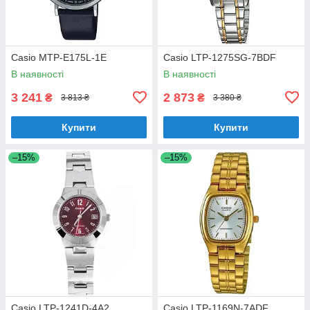
Casio MTP-E175L-1E
Casio LTP-1275SG-7BDF
В наявності
В наявності
3 241
2 873
₴
₴
3 813 ₴
3 380 ₴
Купити
Купити
–15%
–15%
Casio LTP-1241D-4A2
Casio LTP-1169N-7ADF