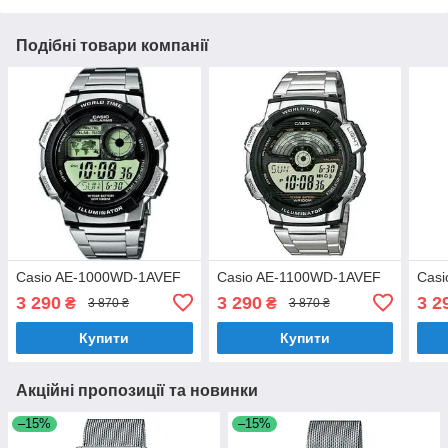
Подібні товари компанії
Casio AE-1000WD-1AVEF
Casio AE-1100WD-1AVEF
Cas
3 290
3 290
3 2
₴
₴
3 870 ₴
3 870 ₴
Купити
Купити
Акційні пропозиції та новинки
–15%
–15%