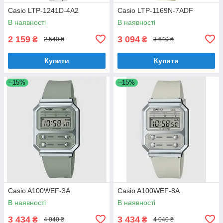
Casio LTP-1241D-4A2
Casio LTP-1169N-7ADF
В наявності
В наявності
2 159
3 094
₴
₴
2 540 ₴
3 640 ₴
Купити
Купити
–15%
–15%
Casio A100WEF-3A
Casio A100WEF-8A
В наявності
В наявності
3 434
3 434
₴
₴
4 040 ₴
4 040 ₴