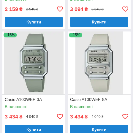
2 159
3 094
₴
₴
2 540 ₴
3 640 ₴
Купити
Купити
–15%
–15%
Casio A100WEF-3A
Casio A100WEF-8A
В наявності
В наявності
3 434
3 434
₴
₴
4 040 ₴
4 040 ₴
Купити
Купити