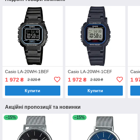
Casio LA-20WH-1BEF
Casio LA-20WH-1CEF
Cas
1 972
1 972
1 9
₴
₴
2 320 ₴
2 320 ₴
Купити
Купити
Акційні пропозиції та новинки
–15%
–15%