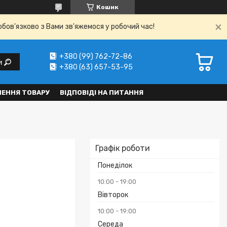
Кошик
обов'язково з Вами зв'яжемося у робочий час!
+380 (99) 762-72-86
и
+380 (63) 657-53-95
НЕННЯ ТОВАРУ
ВІДПОВІДІ НА ПИТАННЯ
Графік роботи
Понеділок
10:00
19:00
Вівторок
10:00
19:00
Середа