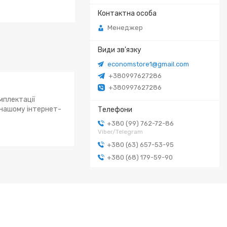
Менеджер
economstore1@gmail.com
+380997627286
+380997627286
мплектації
 нашому інтернет-
+380 (99) 762-72-86
Viber/Telegram
+380 (63) 657-53-95
+380 (68) 179-59-90