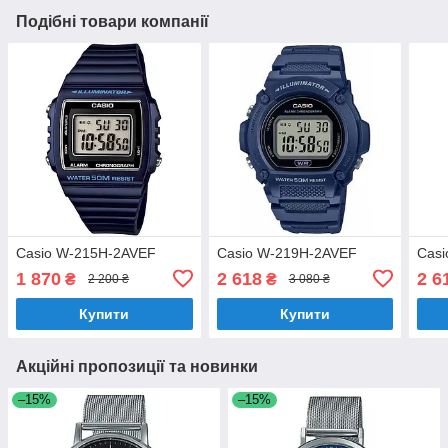
Подібні товари компанії
Casio W-215H-2AVEF
Casio W-219H-2AVEF
Cas
1 870
2 618
2 6
₴
₴
2 200 ₴
3 080 ₴
Купити
Купити
Акційні пропозиції та новинки
–15%
–15%