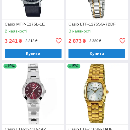
Casio MTP-E175L-1E
Casio LTP-1275SG-7BDF
В наявності
В наявності
3 241
2 873
₴
₴
3 813 ₴
3 380 ₴
Купити
Купити
–15%
–15%
Casio LTP-1241D-4A2
Casio LTP-1169N-7ADF