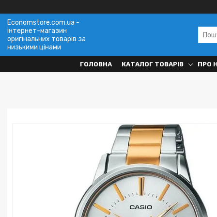
Economstore.com.ua -
інтернет-магазин
оригінальних товарів за
низькими цінами
ГОЛОВНА
КАТАЛОГ ТОВАРІВ
ПРО 