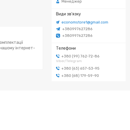
Менеджер
economstore1@gmail.com
+380997627286
+380997627286
комплектації
 нашому інтернет-
+380 (99) 762-72-86
Viber/Telegram
+380 (63) 657-53-95
+380 (68) 179-59-90