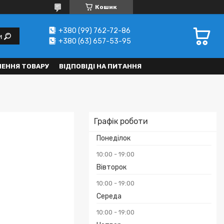
Кошик
+380 (99) 762-72-86
и
+380 (63) 657-53-95
НЕННЯ ТОВАРУ
ВІДПОВІДІ НА ПИТАННЯ
Графік роботи
Понеділок
10:00
19:00
Вівторок
10:00
19:00
Середа
10:00
19:00