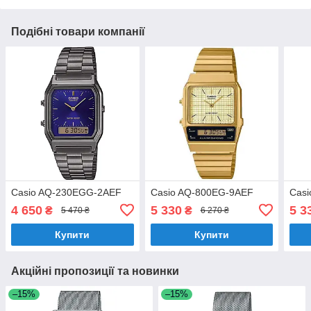
Подібні товари компанії
Casio AQ-230EGG-2AEF
Casio AQ-800EG-9AEF
Cas
4 650
5 330
5 3
₴
₴
5 470 ₴
6 270 ₴
Купити
Купити
Акційні пропозиції та новинки
–15%
–15%