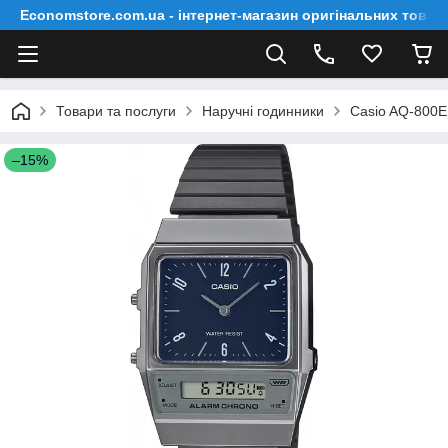
Economstore.com.ua - інтернет-магазин оригінальних товар
Товари та послуги
Наручні годинники
Casio AQ-800
–15%