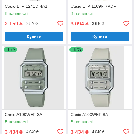
Casio LTP-1241D-4A2
Casio LTP-1169N-7ADF
В наявності
В наявності
2 159
3 094
₴
₴
2 540 ₴
3 640 ₴
Купити
Купити
–15%
–15%
Casio A100WEF-3A
Casio A100WEF-8A
В наявності
В наявності
3 434
3 434
₴
₴
4 040 ₴
4 040 ₴