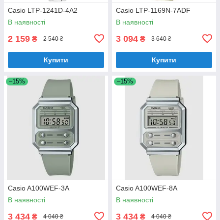
Casio LTP-1241D-4A2
Casio LTP-1169N-7ADF
В наявності
В наявності
2 159
3 094
₴
₴
2 540 ₴
3 640 ₴
Купити
Купити
–15%
–15%
Casio A100WEF-3A
Casio A100WEF-8A
В наявності
В наявності
3 434
3 434
₴
₴
4 040 ₴
4 040 ₴