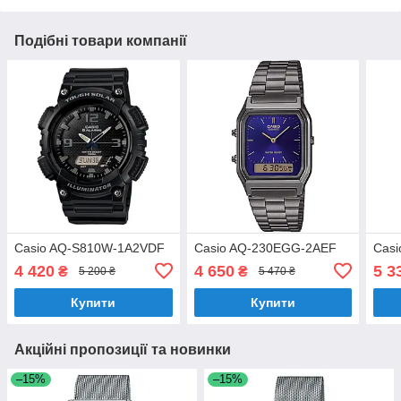
Подібні товари компанії
Casio AQ-S810W-1A2VDF
Casio AQ-230EGG-2AEF
Cas
4 420
4 650
5 3
₴
₴
5 200 ₴
5 470 ₴
Купити
Купити
Акційні пропозиції та новинки
–15%
–15%