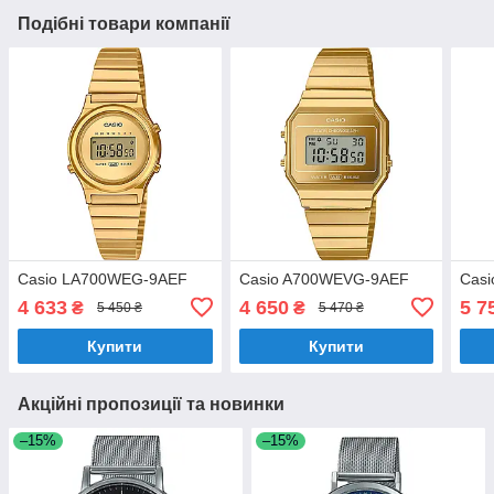
Подібні товари компанії
Casio LA700WEG-9AEF
Casio A700WEVG-9AEF
Cas
4 633
4 650
5 7
₴
₴
5 450 ₴
5 470 ₴
Купити
Купити
Акційні пропозиції та новинки
–15%
–15%