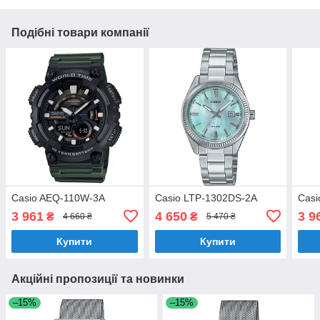
Подібні товари компанії
Casio AEQ-110W-3A
Casio LTP-1302DS-2A
Cas
3 961
4 650
3 9
₴
₴
4 660 ₴
5 470 ₴
Купити
Купити
Акційні пропозиції та новинки
–15%
–15%