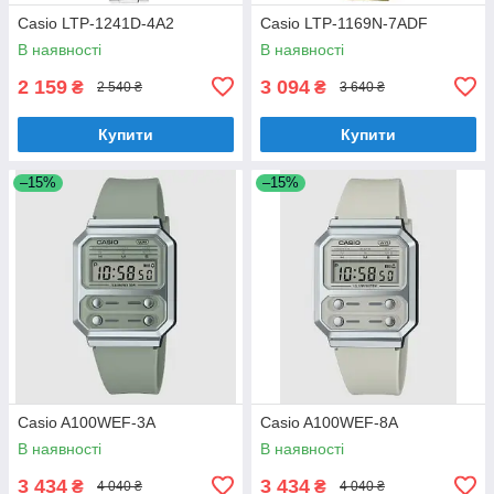
Casio LTP-1241D-4A2
Casio LTP-1169N-7ADF
В наявності
В наявності
2 159
3 094
₴
₴
2 540 ₴
3 640 ₴
Купити
Купити
–15%
–15%
Casio A100WEF-3A
Casio A100WEF-8A
В наявності
В наявності
3 434
3 434
₴
₴
4 040 ₴
4 040 ₴