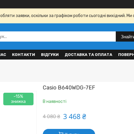
бляти заявки, оскільки за графіком роботи сьогодні вихідний. Ми 
Знайт
НАС
КОНТАКТИ
ВІДГУКИ
ДОСТАВКА ТА ОПЛАТА
ПОВЕР
Casio B640WDG-7EF
–15%
В наявності
3 468 ₴
4 080 ₴