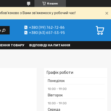
Кошик
обов'язково з Вами зв'яжемося у робочий час!
+380 (99) 762-72-86
и
+380 (63) 657-53-95
НЕННЯ ТОВАРУ
ВІДПОВІДІ НА ПИТАННЯ
Графік роботи
Понеділок
10:00
19:00
Вівторок
10:00
19:00
Середа