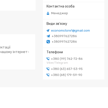
Менеджер
economstore1@gmail.com
+380997627286
+380997627286
ектації
 нашому інтернет-
+380 (99) 762-72-86
Viber/Telegram
+380 (63) 657-53-95
+380 (68) 179-59-90