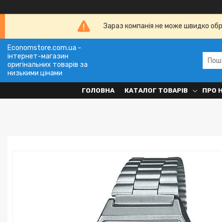
Зараз компанія не може швидко обро
Economstore.com.ua -
інтернет-магазин
оригінальних товарів за
низькими цінами
ГОЛОВНА
КАТАЛОГ ТОВАРІВ
ПРО 