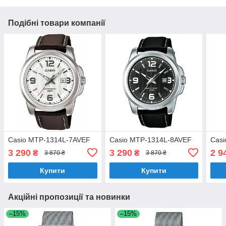
Подібні товари компанії
Casio MTP-1314L-7AVEF
Casio MTP-1314L-8AVEF
Casi
3 290
3 290
2 9
₴
₴
3 870 ₴
3 870 ₴
Купити
Купити
Акційні пропозиції та новинки
–15%
–15%