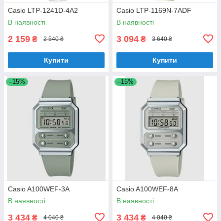
Casio LTP-1241D-4A2
Casio LTP-1169N-7ADF
В наявності
В наявності
2 159
3 094
₴
₴
2 540 ₴
3 640 ₴
Купити
Купити
–15%
–15%
Casio A100WEF-3A
Casio A100WEF-8A
В наявності
В наявності
3 434
3 434
₴
₴
4 040 ₴
4 040 ₴