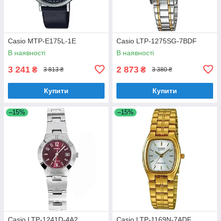
Casio MTP-E175L-1E
Casio LTP-1275SG-7BDF
В наявності
В наявності
3 241
2 873
₴
₴
3 813 ₴
3 380 ₴
Купити
Купити
–15%
–15%
Casio LTP-1241D-4A2
Casio LTP-1169N-7ADF