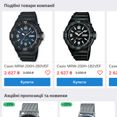
Подібні товари компанії
Casio MRW-200H-2B3VEF
Casio MRW-200H-1B2VEF
Cas
2 627
2 627
2 6
₴
₴
3 090 ₴
3 090 ₴
Купити
Купити
Акційні пропозиції та новинки
–15%
–15%