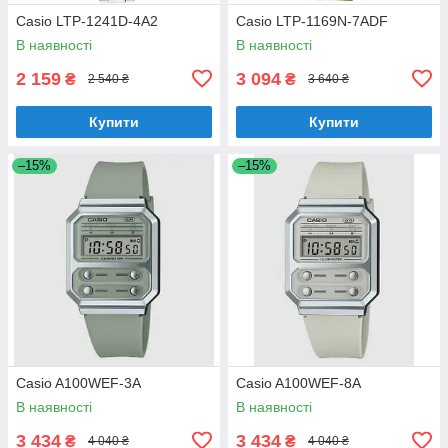
Casio LTP-1241D-4A2
Casio LTP-1169N-7ADF
В наявності
В наявності
2 159
3 094
₴
₴
2 540 ₴
3 640 ₴
Купити
Купити
–15%
–15%
Casio A100WEF-3A
Casio A100WEF-8A
В наявності
В наявності
3 434
3 434
₴
₴
4 040 ₴
4 040 ₴