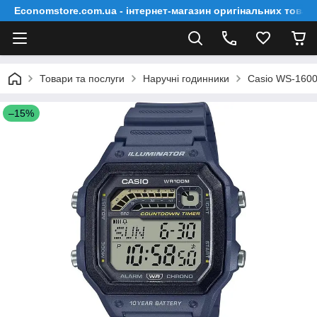
Economstore.com.ua - інтернет-магазин оригінальних товар
Товари та послуги
Наручні годинники
Casio WS-160
–15%