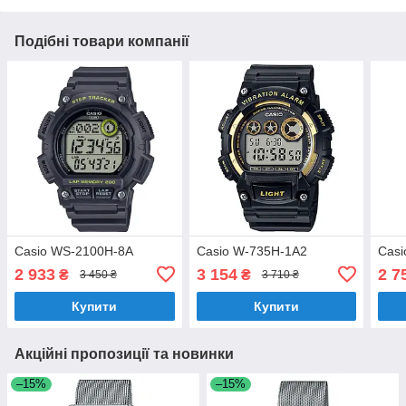
Подібні товари компанії
Casio WS-2100H-8A
Casio W-735H-1A2
Cas
2 933
3 154
2 7
₴
₴
3 450 ₴
3 710 ₴
Купити
Купити
Акційні пропозиції та новинки
–15%
–15%