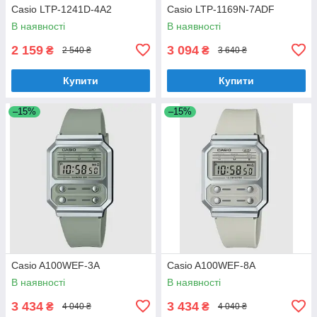
Casio LTP-1241D-4A2
Casio LTP-1169N-7ADF
В наявності
В наявності
2 159
3 094
₴
₴
2 540 ₴
3 640 ₴
Купити
Купити
–15%
–15%
Casio A100WEF-3A
Casio A100WEF-8A
В наявності
В наявності
3 434
3 434
₴
₴
4 040 ₴
4 040 ₴