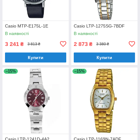
Casio MTP-E175L-1E
Casio LTP-1275SG-7BDF
В наявності
В наявності
3 241
2 873
₴
₴
3 813 ₴
3 380 ₴
Купити
Купити
–15%
–15%
Casio LTP-1241D-4A2
Casio LTP-1169N-7ADF