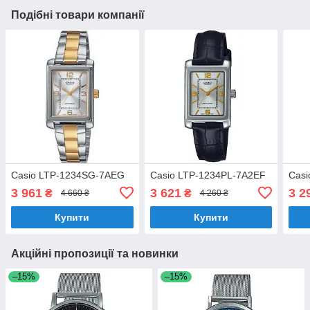
Подібні товари компанії
Casio LTP-1234SG-7AEG
Casio LTP-1234PL-7A2EF
Casi
3 961
3 621
3 2
₴
₴
4 660 ₴
4 260 ₴
Купити
Купити
Акційні пропозиції та новинки
–15%
–15%