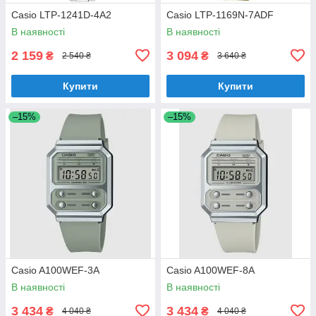
Casio LTP-1241D-4A2
Casio LTP-1169N-7ADF
В наявності
В наявності
2 159
3 094
₴
₴
2 540 ₴
3 640 ₴
Купити
Купити
–15%
–15%
Casio A100WEF-3A
Casio A100WEF-8A
В наявності
В наявності
3 434
3 434
₴
₴
4 040 ₴
4 040 ₴