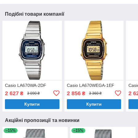
Подібні товари компанії
Casio LA670WA-2DF
Casio LA670WEGA-1EF
Casi
2 627
2 856
2 6
₴
₴
3 090 ₴
3 360 ₴
Купити
Купити
Акційні пропозиції та новинки
–15%
–15%