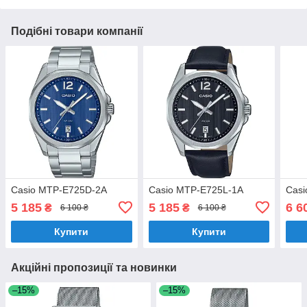
Подібні товари компанії
Casio MTP-E725D-2A
Casio MTP-E725L-1A
Cas
5 185
5 185
6 6
₴
₴
6 100 ₴
6 100 ₴
Купити
Купити
Акційні пропозиції та новинки
–15%
–15%