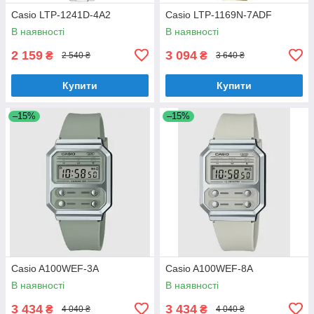
Casio LTP-1241D-4A2
Casio LTP-1169N-7ADF
В наявності
В наявності
2 159
3 094
₴
₴
2 540 ₴
3 640 ₴
Купити
Купити
–15%
–15%
Casio A100WEF-3A
Casio A100WEF-8A
В наявності
В наявності
3 434
3 434
₴
₴
4 040 ₴
4 040 ₴