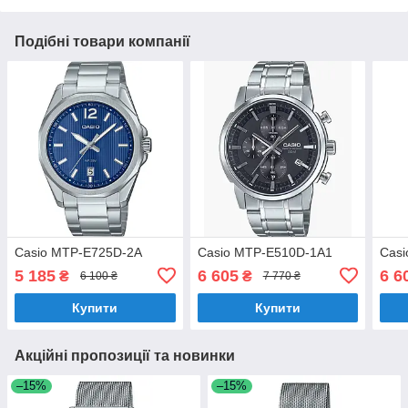
Подібні товари компанії
Casio MTP-E725D-2A
Casio MTP-E510D-1A1
Cas
5 185
6 605
6 6
₴
₴
6 100 ₴
7 770 ₴
Купити
Купити
Акційні пропозиції та новинки
–15%
–15%