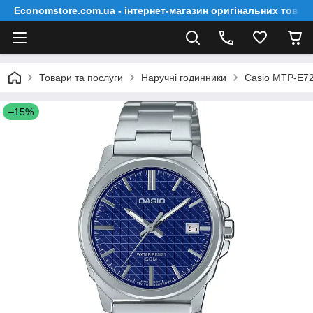
Economstore.com.ua - інтернет-магазин оригінальних товар
Товари та послуги
Наручні годинники
Casio MTP-E7
–15%