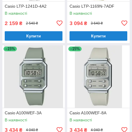
Casio LTP-1241D-4A2
Casio LTP-1169N-7ADF
В наявності
В наявності
2 159
3 094
₴
₴
2 540 ₴
3 640 ₴
Купити
Купити
–15%
–15%
Casio A100WEF-3A
Casio A100WEF-8A
В наявності
В наявності
3 434
3 434
₴
₴
4 040 ₴
4 040 ₴