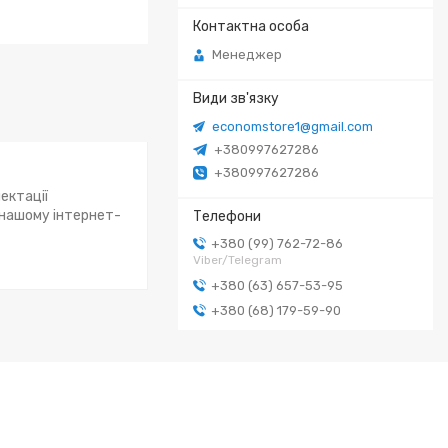
Менеджер
economstore1@gmail.com
+380997627286
+380997627286
ектації
 нашому інтернет-
+380 (99) 762-72-86
Viber/Telegram
+380 (63) 657-53-95
+380 (68) 179-59-90