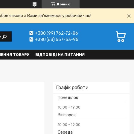
Кошик
обов'язково з Вами зв'яжемося у робочий час!
+380 (99) 762-72-86
и
+380 (63) 657-53-95
НЕННЯ ТОВАРУ
ВІДПОВІДІ НА ПИТАННЯ
Графік роботи
Понеділок
10:00
19:00
Вівторок
10:00
19:00
Середа