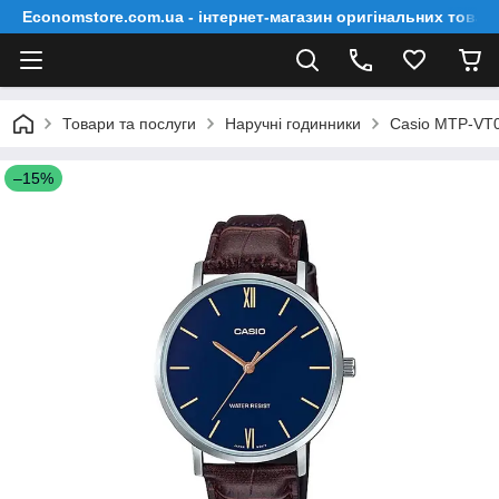
Economstore.com.ua - інтернет-магазин оригінальних товар
Товари та послуги
Наручні годинники
Casio MTP-VT
–15%