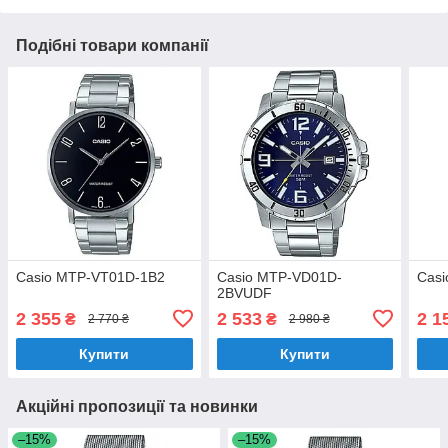
Подібні товари компанії
Casio MTP-VT01D-1B2
Casio MTP-VD01D-
Cas
2BVUDF
2 355
2 533
2 1
₴
₴
2 770 ₴
2 980 ₴
Купити
Купити
Акційні пропозиції та новинки
–15%
–15%