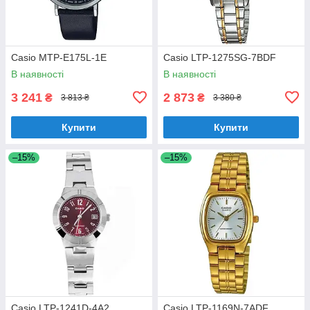
Casio MTP-E175L-1E
Casio LTP-1275SG-7BDF
В наявності
В наявності
3 241
2 873
₴
₴
3 813 ₴
3 380 ₴
Купити
Купити
–15%
–15%
Casio LTP-1241D-4A2
Casio LTP-1169N-7ADF