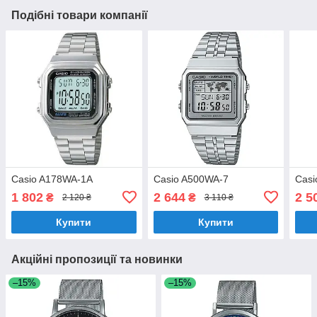
Подібні товари компанії
Casio A178WA-1A
Casio A500WA-7
Casi
1 802
2 644
2 5
₴
₴
2 120 ₴
3 110 ₴
Купити
Купити
Акційні пропозиції та новинки
–15%
–15%