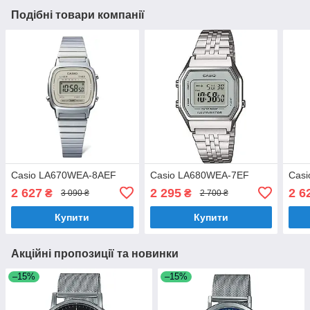
Подібні товари компанії
Casio LA670WEA-8AEF
Casio LA680WEA-7EF
Casi
2 627
2 295
2 6
₴
₴
3 090 ₴
2 700 ₴
Купити
Купити
Акційні пропозиції та новинки
–15%
–15%