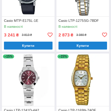
Casio MTP-E175L-1E
Casio LTP-1275SG-7BDF
В наявності
В наявності
3 241
2 873
₴
₴
3 813 ₴
3 380 ₴
Купити
Купити
–15%
–15%
Casio LTP-1241D-4A2
Casio LTP-1169N-7ADF