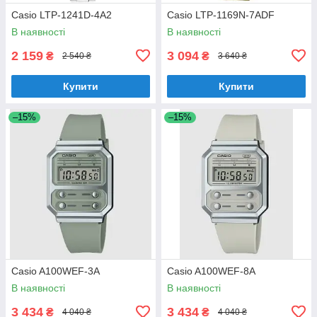
Casio LTP-1241D-4A2
Casio LTP-1169N-7ADF
В наявності
В наявності
2 159
3 094
₴
₴
2 540 ₴
3 640 ₴
Купити
Купити
–15%
–15%
Casio A100WEF-3A
Casio A100WEF-8A
В наявності
В наявності
3 434
3 434
₴
₴
4 040 ₴
4 040 ₴