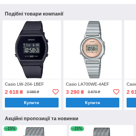
Подібні товари компанії
Casio LW-204-1BEF
Casio LA700WE-4AEF
Casi
2 618
3 290
2 6
₴
₴
3 080 ₴
3 870 ₴
Купити
Купити
Акційні пропозиції та новинки
–15%
–15%