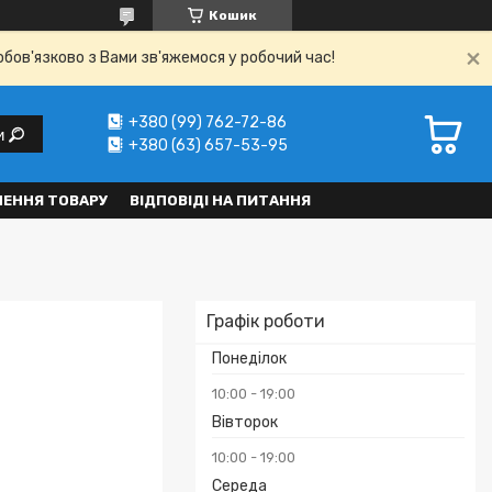
Кошик
обов'язково з Вами зв'яжемося у робочий час!
+380 (99) 762-72-86
и
+380 (63) 657-53-95
НЕННЯ ТОВАРУ
ВІДПОВІДІ НА ПИТАННЯ
Графік роботи
Понеділок
10:00
19:00
Вівторок
10:00
19:00
Середа