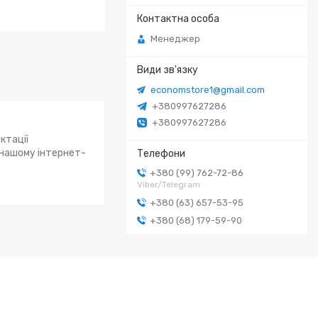
Менеджер
economstore1@gmail.com
+380997627286
+380997627286
ктації
 нашому інтернет-
+380 (99) 762-72-86
Viber/Telegram
+380 (63) 657-53-95
+380 (68) 179-59-90