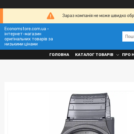
Зараз компанія не може швидко обро
Economstore.com.ua -
інтернет-магазин
оригінальних товарів за
низькими цінами
ГОЛОВНА
КАТАЛОГ ТОВАРІВ
ПРО 