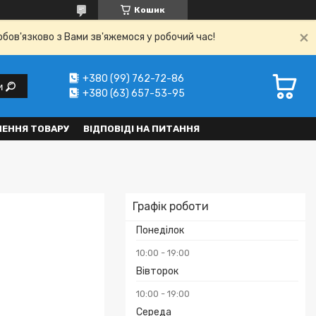
Кошик
обов'язково з Вами зв'яжемося у робочий час!
+380 (99) 762-72-86
и
+380 (63) 657-53-95
НЕННЯ ТОВАРУ
ВІДПОВІДІ НА ПИТАННЯ
Графік роботи
Понеділок
10:00
19:00
Вівторок
10:00
19:00
Середа