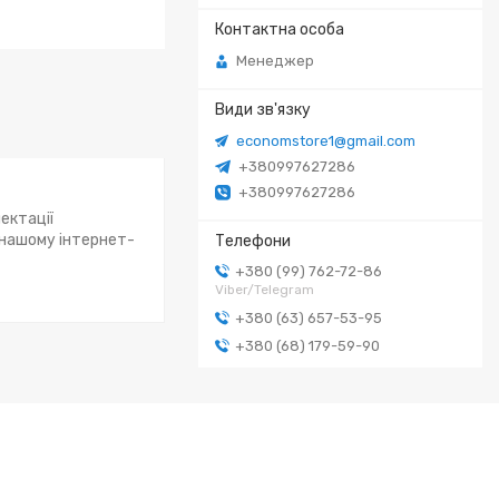
Менеджер
economstore1@gmail.com
+380997627286
+380997627286
ектації
 нашому інтернет-
+380 (99) 762-72-86
Viber/Telegram
+380 (63) 657-53-95
+380 (68) 179-59-90