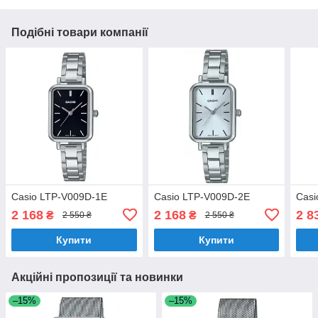
Подібні товари компанії
Casio LTP-V009D-1E
Casio LTP-V009D-2E
Casi
2 168
2 168
2 8
₴
₴
2 550 ₴
2 550 ₴
Купити
Купити
Акційні пропозиції та новинки
–15%
–15%