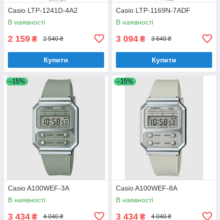
Casio LTP-1241D-4A2
Casio LTP-1169N-7ADF
В наявності
В наявності
2 159
3 094
₴
₴
2 540 ₴
3 640 ₴
Купити
Купити
–15%
–15%
Casio A100WEF-3A
Casio A100WEF-8A
В наявності
В наявності
3 434
3 434
₴
₴
4 040 ₴
4 040 ₴