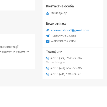
Менеджер
economstore1@gmail.com
+380997627286
+380997627286
омплектації
 нашому інтернет-
+380 (99) 762-72-86
Viber/Telegram
+380 (63) 657-53-95
+380 (68) 179-59-90