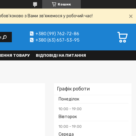
Кошик
обов'язково з Вами зв'яжемося у робочий час!
+380 (99) 762-72-86
и
+380 (63) 657-53-95
НЕННЯ ТОВАРУ
ВІДПОВІДІ НА ПИТАННЯ
Графік роботи
Понеділок
10:00
19:00
Вівторок
10:00
19:00
Середа